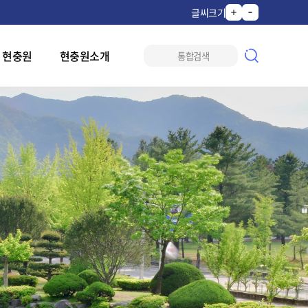
글씨크기
 현충원
현충원소개