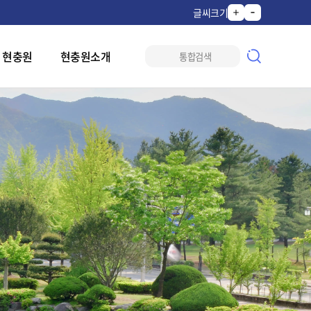
글씨크기
 현충원
현충원소개