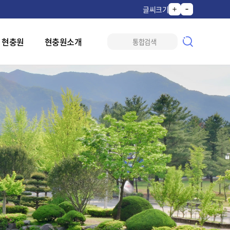
글씨크기
 현충원
현충원소개