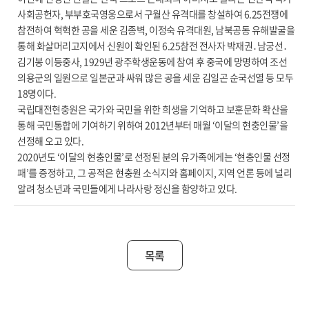
사회공헌자, 부부호국영웅으로서 구월산 유격대를 창설하여 6.25전쟁에
참전하여 혁혁한 공을 세운 김종벽, 이정숙 유격대원, 남북공동 유해발굴을
통해 화살머리고지에서 신원이 확인된 6.25참전 전사자 박재권․남궁선․
김기봉 이등중사, 1929년 광주학생운동에 참여 후 중국에 망명하여 조선
의용군의 일원으로 일본군과 싸워 많은 공을 세운 김일곤 순국선열 등 모두
18명이다.
국립대전현충원은 국가와 국민을 위한 희생을 기억하고 보훈문화 확산을
통해 국민통합에 기여하기 위하여 2012년부터 매월 ‘이달의 현충인물’을
선정해 오고 있다.
2020년도 ‘이달의 현충인물’로 선정된 분의 유가족에게는 ‘현충인물 선정
패’를 증정하고, 그 공적은 현충원 소식지와 홈페이지, 지역 언론 등에 널리
알려 청소년과 국민들에게 나라사랑 정신을 함양하고 있다.
목록