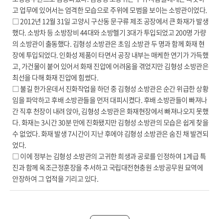
고 업무에 있어서는 엄격한 모습으로 주위에 모범을 보이는 소방관이었다.
□ 2012년 12월 31일 고양시 구산동 문구류 제조 공장에서 큰 화재가 발생
했다. 소방차 등 소방장비 44대와 소방헬기 3대가 투입되었고 200명 가량
의 소방관이 출동했다. 김형성 소방관은 초임 소방관 두 명과 함께 화재 현
장에 투입되었다. 인화성 제품이 타면서 공장 내부는 매케한 연기가 가득했
고, 가건물이 붙어 있어서 화재 진압에 어려움을 겪었지만 김형성 소방관은
최선을 다해 화재 진압에 힘썼다.
□ 불길 한가운데서 진화작업을 하던 중 김형성 소방관은 순간 위급한 상황
임을 파악하고 후배 소방관들을 먼저 대피시켰다. 후배 소방관들이 빠져나
간 직후 천장이 내려 앉아, 김형성 소방관은 화재현장에서 빠져나오지 못했
다. 화재는 3시간 30분 만에 진화됐지만 김형성 소방관의 모습은 쉽게 찾을
수 없었다. 화재 발생 7시간이 지난 후에야 김형성 소방관은 숨진 채 발견되
었다.
□ 이에 정부는 김형성 소방관의 고귀한 희생과 공로를 인정하여 1계급 특
진과 함께 옥조근정훈장을 추서하고 국립대전현충원 소방공무원 묘역에
안장하여 그 업적을 기리고 있다.