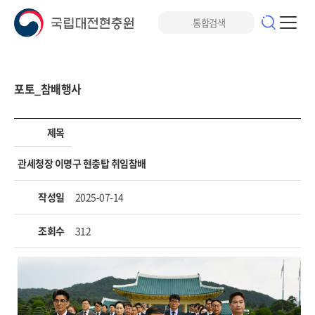
포토_참배행사
제목
관세청장 이명구 현충탑 취임참배
작성일
2025-07-14
조회수
312