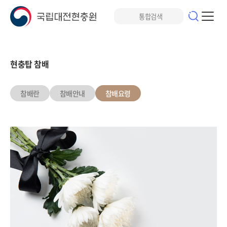
현충탑 참배
참배란
참배안내
참배요령