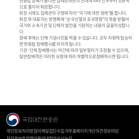
현충탑 참배가 끝나면 집례보좌관의 안내에 따라 선두부터 오른쪽
으로 줄지어 퇴장합니다.
퇴장 시에도 집례관의 구령에 따라 “국기에 대한 경례”를 합니다.
퇴장 후 대표자는 방명록에 “순국선열과 호국영령”의 뜻을 받들어
국가와 소속기관 및 단체의 발전을 기원하는 내용의 글을작성합니
다.
참배 후에는 단체 기념사진을 찍을 수 있습니다. 모두 차량에 탑승하
면 현충탑 참배행사를 마치게 됩니다.
기관·단체 참배행사는 여건에 따라 일부절차가 조정될 수 있으며,
일반참배객은 이러한 요령에 따라 개별적으로참배하시면 됩니다.
개인정보처리방침
이메일집단수집거부
홈페이지개선의견
정보마당
저작권보호정책
이용안내
찾아오시는길