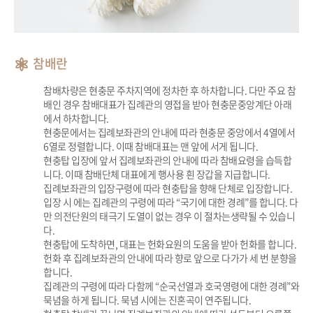
참배란
참배차량은 현충문 주차지역에 정차한 후 하차합니다. 다만 주요 참
배인 경우 참배대표가 집례관의 영접을 받아 현충문중앙계단 아래
에서 하차합니다.
현충문에서는 집례보좌관의 안내에 따라 현충문 중앙에서 4열에서
6열로 정렬합니다. 이때 참배대표는 맨 앞에 서게 됩니다.
현충탑 입장에 앞서 집례보좌관의 안내에 따라 참배요령을 습득합
니다. 이때 참배단체 대표에게 행사용 흰 장갑을 지급합니다.
집례보좌관의 입장구령에 따라 현충탑을 향해 단체로 입장합니다.
입장 시 에는 집례관의 구령에 따라 “국기에 대한 경례”를 합니다. 다
만 의전단원의 태극기 도열이 없는 경우 이 절차는생략될 수 있습니
다.
현충탑에 도착하면, 대표는 헌화요원의 도움을 받아 헌화를 합니다.
헌화 후 집례보좌관의 안내에 따라 향로 앞으로 다가가 세 번 분향을
합니다.
집례관의 구령에 따라 다함께 “순국선열과 호국영령에 대한 경례”와
묵념을 하게 됩니다. 묵념 시에는 진혼곡이 연주됩니다.