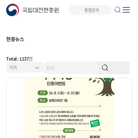
현충뉴스
Total : 1137
건