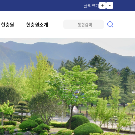
글씨크기
 현충원
현충원소개