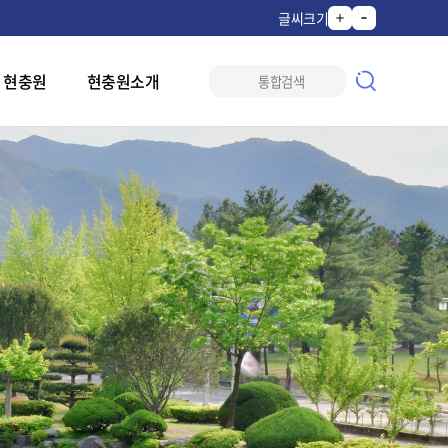
글씨크기
 현충원
현충원소개