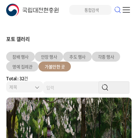
포토 갤러리
참배 행사
안장 행사
추도 행사
각종 행사
명예 집례관
가볼만한 곳
Total : 32
건