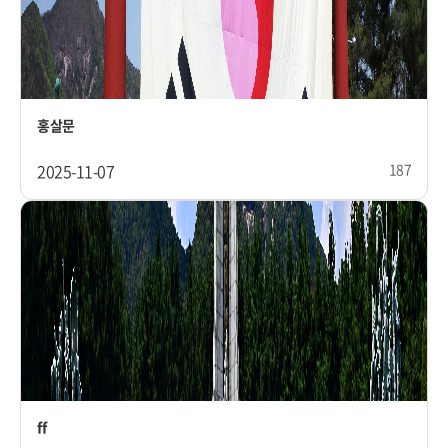
홍살문
2025-11-07
187
ff