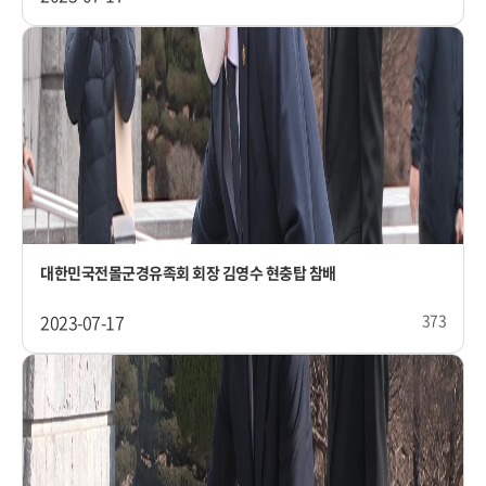
대한민국전몰군경유족회 회장 김영수 현충탑 참배
2023-07-17
373