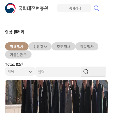
영상 갤러리
참배 행사
안장 행사
추도 행사
각종 행사
가볼만한 곳
Total : 82
건